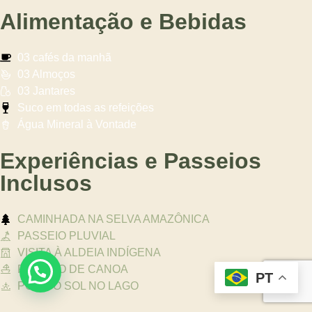
Alimentação e Bebidas
03 cafés da manhã
03 Almoços
03 Jantares
Suco em todas as refeições
Água Mineral à Vontade
Experiências e Passeios
Inclusos
CAMINHADA NA SELVA AMAZÔNICA
PASSEIO PLUVIAL
VISITA À ALDEIA INDÍGENA
PASSEIO DE CANOA
PT
PÔR DO SOL NO LAGO