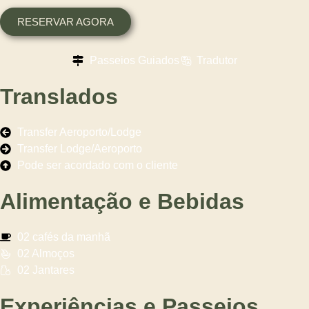
RESERVAR AGORA
Passeios Guiados
Tradutor
Translados
Transfer Aeroporto/Lodge
Transfer Lodge/Aeroporto
Pode ser acordado com o cliente
Alimentação e Bebidas
02 cafés da manhã
02 Almoços
02 Jantares
Experiências e Passeios