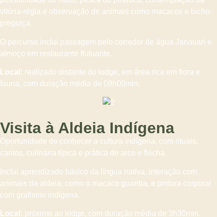
vitória-régia e observação de animais como macacos e bicho-
preguiça.
O percurso inclui passagem pelo corredor de água Janauari e
almoço em restaurante flutuante.
Local:
realizado distante do lodge, em área rica em flora e
fauna, com duração média de 08h00min.
Visita à Aldeia Indígena
Oportunidade de conhecer a cultura indígena, com rituais,
cantos, culinária típica e prática de arco e flecha.
Inclui aprendizado básico da língua nativa, interação com
animais da aldeia, como o macaco guariba, e pintura corporal
com grafismo indígena.
Local:
próximo ao lodge, com duração média de 3h30min.