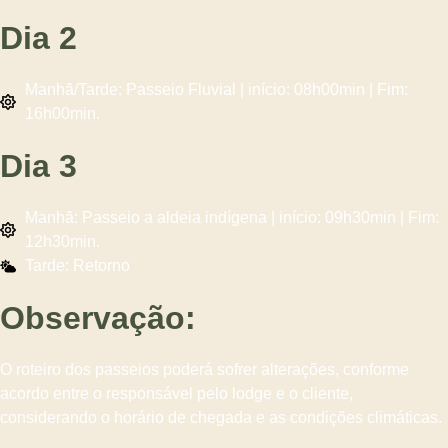
Dia 2
Manhã/Tarde: Passeio Fluvial | início: 08h00min | Fim:
16h00min.
Dia 3
Manhã: Passeio a aldeia indígena | início: 09h30min | Fim:
12h30min.
Tarde: Retorno
Observação:
O roteiro dos passeios poderá sofrer alterações, conforme
acordo entre o responsável pelo lodge e o cliente,
considerando o horário de chegada e as condições climáticas.