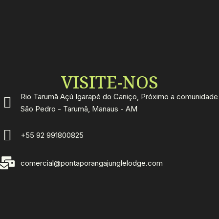
VISITE-NOS
Rio Tarumã Açú Igarapé do Caniço, Próximo a comunidade
São Pedro - Tarumã, Manaus - AM
+55 92 991800825
comercial@pontaporangajunglelodge.com