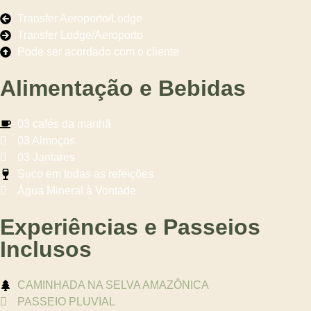
Transfer Aeroporto/Lodge
Transfer Lodge/Aeroporto
Pode ser acordado com o cliente
Alimentação e Bebidas
03 cafés da manhã
03 Almoços
03 Jantares
Suco em todas as refeições
Água Mineral à Vontade
Experiências e Passeios
Inclusos
CAMINHADA NA SELVA AMAZÔNICA
PASSEIO PLUVIAL