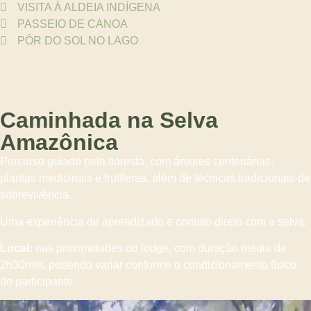
VISITA À ALDEIA INDÍGENA
PASSEIO DE CANOA
PÔR DO SOL NO LAGO
Caminhada na Selva
Amazônica
Percurso guiado pela floresta, com árvores centenárias,
plantas medicinais e frutíferas, além de técnicas tradicionais de
sobrevivência.
Uma experiência de aprendizado e contato direto com a selva.
Local:
nas proximidades do lodge, com duração média de
2h30min, podendo variar conforme o condicionamento físico
do participante.