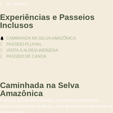
02 Jantares
Experiências e Passeios
Inclusos
CAMINHADA NA SELVA AMAZÔNICA
PASSEIO PLUVIAL
VISITA À ALDEIA INDÍGENA
PASSEIO DE CANOA
Caminhada na Selva
Amazônica
Percurso guiado pela floresta, com árvores centenárias,
plantas medicinais e frutíferas, além de técnicas tradicionais de
sobrevivência.