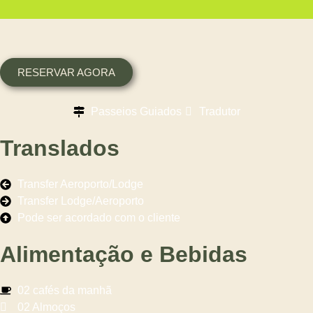
RESERVAR AGORA
Passeios Guiados
Tradutor
Translados
Transfer Aeroporto/Lodge
Transfer Lodge/Aeroporto
Pode ser acordado com o cliente
Alimentação e Bebidas
02 cafés da manhã
02 Almoços