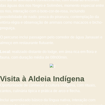
das águas dos rios Negro e Solimões, momento especial entre
os rios, interação com o boto-cor-de-rosa, incluindo
possibilidade de nado, pesca do pirarucu, contemplação da
vitória-régia e observação de animais como macacos e bicho-
preguiça.
O percurso inclui passagem pelo corredor de água Janauari e
almoço em restaurante flutuante.
Local:
realizado distante do lodge, em área rica em flora e
fauna, com duração média de 08h00min.
Visita à Aldeia Indígena
Oportunidade de conhecer a cultura indígena, com rituais,
cantos, culinária típica e prática de arco e flecha.
Inclui aprendizado básico da língua nativa, interação com