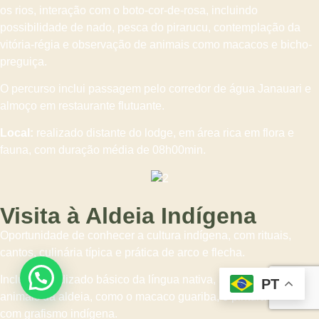
os rios, interação com o boto-cor-de-rosa, incluindo
possibilidade de nado, pesca do pirarucu, contemplação da
vitória-régia e observação de animais como macacos e bicho-
preguiça.
O percurso inclui passagem pelo corredor de água Janauari e
almoço em restaurante flutuante.
Local:
realizado distante do lodge, em área rica em flora e
fauna, com duração média de 08h00min.
Visita à Aldeia Indígena
Oportunidade de conhecer a cultura indígena, com rituais,
cantos, culinária típica e prática de arco e flecha.
Inclui aprendizado básico da língua nativa, interação com
PT
animais da aldeia, como o macaco guariba, e pintura corporal
com grafismo indígena.