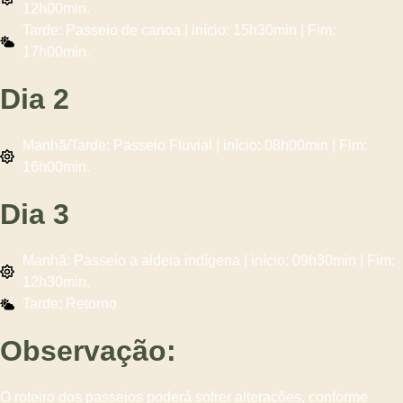
12h00min.
Tarde: Passeio de canoa | início: 15h30min | Fim:
17h00min.
Dia 2
Manhã/Tarde: Passeio Fluvial | início: 08h00min | Fim:
16h00min.
Dia 3
Manhã: Passeio a aldeia indígena | início: 09h30min | Fim:
12h30min.
Tarde: Retorno
Observação:
O roteiro dos passeios poderá sofrer alterações, conforme