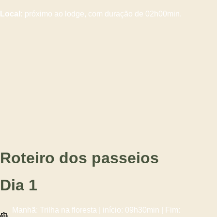
Local:
próximo ao lodge, com duração de 02h00min.
Roteiro dos passeios
Dia 1
Manhã: Trilha na floresta | início: 09h30min | Fim: