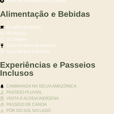
Pode ser acordado com o cliente
Alimentação e Bebidas
03 cafés da manhã
03 Almoços
03 Jantares
Suco em todas as refeições
Água Mineral à Vontade
Experiências e Passeios
Inclusos
CAMINHADA NA SELVA AMAZÔNICA
PASSEIO PLUVIAL
VISITA À ALDEIA INDÍGENA
PASSEIO DE CANOA
PÔR DO SOL NO LAGO