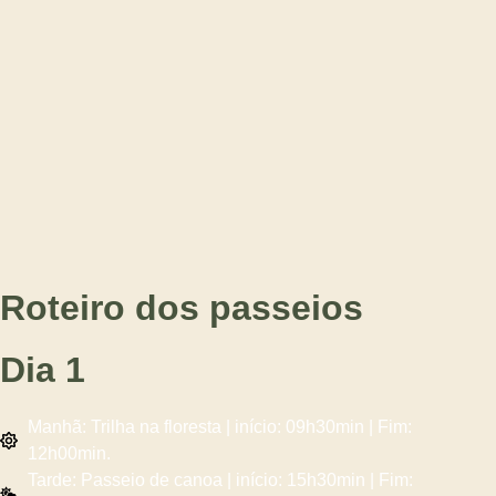
Roteiro dos passeios
Dia 1
Manhã: Trilha na floresta | início: 09h30min | Fim:
12h00min.
Tarde: Passeio de canoa | início: 15h30min | Fim: