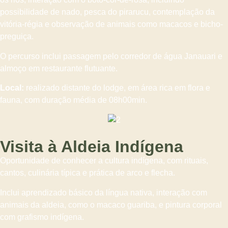
possibilidade de nado, pesca do pirarucu, contemplação da
vitória-régia e observação de animais como macacos e bicho-
preguiça.
O percurso inclui passagem pelo corredor de água Janauari e
almoço em restaurante flutuante.
Local:
realizado distante do lodge, em área rica em flora e
fauna, com duração média de 08h00min.
Visita à Aldeia Indígena
Oportunidade de conhecer a cultura indígena, com rituais,
cantos, culinária típica e prática de arco e flecha.
Inclui aprendizado básico da língua nativa, interação com
animais da aldeia, como o macaco guariba, e pintura corporal
com grafismo indígena.