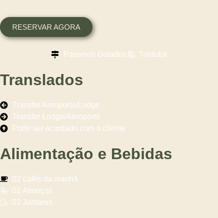
RESERVAR AGORA
Passeios Guiados
Tradutor
Translados
Transfer Aeroporto/Lodge
Transfer Lodge/Aeroporto
Pode ser acordado com o cliente
Alimentação e Bebidas
02 cafés da manhã
02 Almoços
02 Jantares