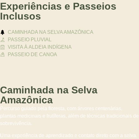
Experiências e Passeios
Inclusos
CAMINHADA NA SELVA AMAZÔNICA
PASSEIO PLUVIAL
VISITA À ALDEIA INDÍGENA
PASSEIO DE CANOA
Caminhada na Selva
Amazônica
Percurso guiado pela floresta, com árvores centenárias,
plantas medicinais e frutíferas, além de técnicas tradicionais de
sobrevivência.
Uma experiência de aprendizado e contato direto com a selva.