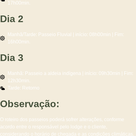
17h00min.
Dia 2
Manhã/Tarde: Passeio Fluvial | início: 08h00min | Fim:
16h00min.
Dia 3
Manhã: Passeio a aldeia indígena | início: 09h30min | Fim:
12h30min.
Tarde: Retorno
Observação:
O roteiro dos passeios poderá sofrer alterações, conforme
acordo entre o responsável pelo lodge e o cliente,
considerando o horário de chegada e as condições climáticas.