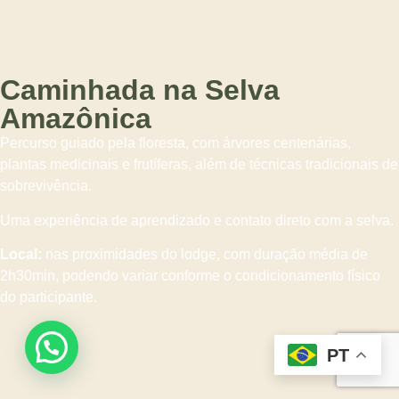
Caminhada na Selva
Amazônica
Percurso guiado pela floresta, com árvores centenárias,
plantas medicinais e frutíferas, além de técnicas tradicionais de
sobrevivência.
Uma experiência de aprendizado e contato direto com a selva.
Local:
nas proximidades do lodge, com duração média de
2h30min, podendo variar conforme o condicionamento físico
do participante.
PT