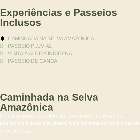
Experiências e Passeios
Inclusos
CAMINHADA NA SELVA AMAZÔNICA
PASSEIO PLUVIAL
VISITA À ALDEIA INDÍGENA
PASSEIO DE CANOA
Caminhada na Selva
Amazônica
Percurso guiado pela floresta, com árvores centenárias,
plantas medicinais e frutíferas, além de técnicas tradicionais de
sobrevivência.