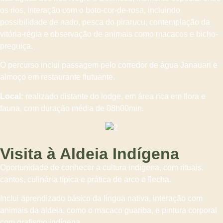
os rios, interação com o boto-cor-de-rosa, incluindo
possibilidade de nado, pesca do pirarucu, contemplação da
vitória-régia e observação de animais como macacos e bicho-
preguiça.
O percurso inclui passagem pelo corredor de água Janauari e
almoço em restaurante flutuante.
Local:
realizado distante do lodge, em área rica em flora e
fauna, com duração média de 08h00min.
Visita à Aldeia Indígena
Oportunidade de conhecer a cultura indígena, com rituais,
cantos, culinária típica e prática de arco e flecha.
Inclui aprendizado básico da língua nativa, interação com
animais da aldeia, como o macaco guariba, e pintura corporal
com grafismo indígena.