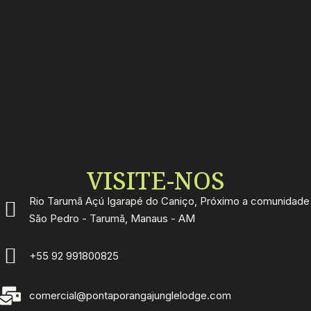
VISITE-NOS
Rio Tarumã Açú Igarapé do Caniço, Próximo a comunidade
São Pedro - Tarumã, Manaus - AM
+55 92 991800825
comercial@pontaporangajunglelodge.com