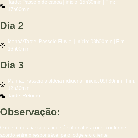
Tarde: Passeio de canoa | início: 15h30min | Fim:
17h00min.
Dia 2
Manhã/Tarde: Passeio Fluvial | início: 08h00min | Fim:
16h00min.
Dia 3
Manhã: Passeio a aldeia indígena | início: 09h30min | Fim:
12h30min.
Tarde: Retorno
Observação:
O roteiro dos passeios poderá sofrer alterações, conforme
acordo entre o responsável pelo lodge e o cliente,