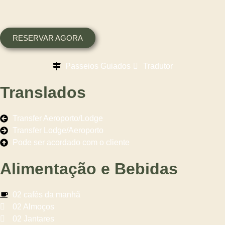
RESERVAR AGORA
Passeios Guiados
Tradutor
Translados
Transfer Aeroporto/Lodge
Transfer Lodge/Aeroporto
Pode ser acordado com o cliente
Alimentação e Bebidas
02 cafés da manhã
02 Almoços
02 Jantares