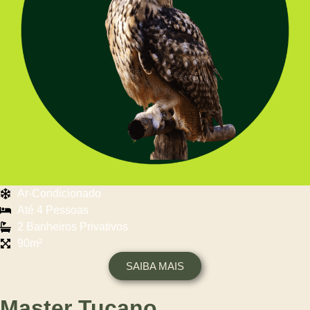
Ar-Condicionado
Até 4 Pessoas
2 Banheiros Privativos
90m²
SAIBA MAIS
Master Tucano