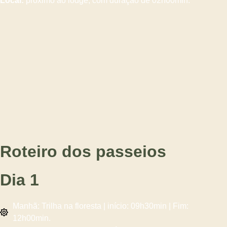
Local:
próximo ao lodge, com duração de 02h00min.
Roteiro dos passeios
Dia 1
Manhã: Trilha na floresta | início: 09h30min | Fim:
12h00min.